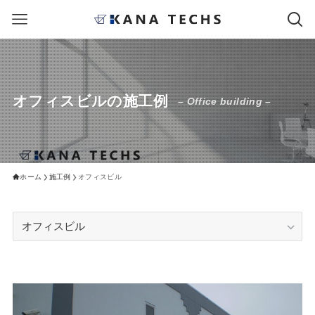
オフィスビルの施工例
– Office building –
ホーム
施工例
オフィスビル
施
工
例
の
区