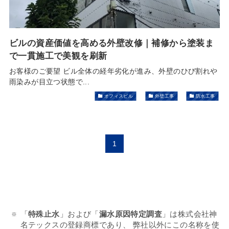
ビルの資産価値を高める外壁改修｜補修から塗装ま
で一貫施工で美観を刷新
お客様のご要望 ビル全体の経年劣化が進み、外壁のひび割れや
雨染みが目立つ状態で...
オフィスビル
外壁工事
防水工事
1
「
特殊止水
」および「
漏水原因特定調査
」は株式会社神
名テックスの登録商標であり、 弊社以外にこの名称を使